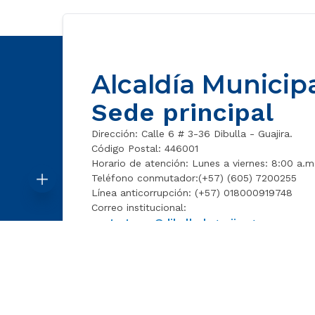
Alcaldía Municipa
Sede principal
Dirección: Calle 6 # 3-36 Dibulla - Guajira.
Código Postal: 446001
Horario de atención: Lunes a viernes: 8:00 a.m
Teléfono conmutador:(+57) (605) 7200255
Línea anticorrupción: (+57) 018000919748
Correo institucional:
contactenos@dibulla-laguajira.gov.co
Correo Jurídico:
oficinajuridica@dibulla-laguajira.gov.co
@alcaldiadibulla20242027
@alc
Casa adulto mayor