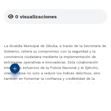
0
visualizaciones
La Alcaldía Municipal de Dibulla, a través de la Secretaría de
Gobierno, reitera su compromiso con la seguridad y la
convivencia ciudadana mediante la implementación de
estrategias operativas e innovadoras. Esta colaboración
integra los esfuerzos de la Policía Nacional y el Ejército,
orientándose no solo a reducir los índices delictivos, sino
también en fomentar la confianza y credibilidad de la
comunidad en la instituciones encargadas del control y
orden público.
La situación de seguridad en Dibulla es una prioridad para la
administración del alcalde Alberto Montero Molina, quien ha
instruido la ejecución de operativos que permiten una