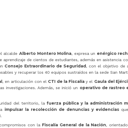
Alberto Montero Molina
enérgico rec
el alcalde
, expresa un
aprendizaje de cientos de estudiantes, además en asistencia con
Consejo Extraordinario de Seguridad
 un
, con el objetivo de 
sables y recuperar los 40 equipos sustraídos en la sede San Mart
al
CTI de la Fiscalía
Gaula del Ejérc
, en articulación con el
y el
operativo de rastreo 
as investigaciones. Además, se inició un
fuerza pública y la administración 
ridad del territorio, la
impulsar la recolección de denuncias y evidencias
ra
que
.
Fiscalía General de la Nación
n compromisos con la
, orientad