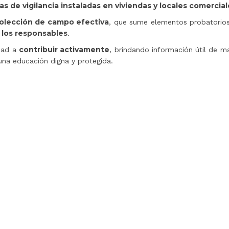
s de vigilancia instaladas en viviendas y locales comercia
olección de campo efectiva
, que sume elementos probatorios 
e los responsables
.
contribuir activamente
idad a
, brindando información útil de m
a una educación digna y protegida.