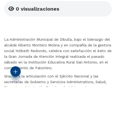
0
visualizaciones
La Administración Municipal de Dibulla, bajo el liderazgo del
alcalde Alberto Montero Molina y en compañía de la gestora
social Yolibeth Redondo, celebra con satisfacción el éxito de
la Gran Jornada de Atención Integral realizada el pasado
sábado en la Institución Educativa Rural San Antonio, en el
corregimiento de Palomino.
Gracias a la articulación con el Ejército Nacional y las
secretarías de Gobierno y Servicios Administrativos, Salud,
Bienestar e Integración Social, se logró impactar
positivamente a la comunidad con una atención digna,
cercana y comprometida con el bienestar de todos.
Durante la jornada se logró:
La entrega de 5 sillas de ruedas a personas adultas mayores