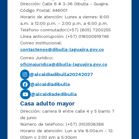
Dirección: Calle 6 # 3-36 Dibulla - Guajira.
Código Postal: 446001
Horario de atención: Lunes a viernes: 8:00
a.m. a 12:00 p.m. - 2:00 p.m. a 6:00 p.m.
Teléfono conmutador:(+57) (605) 7200255
Línea anticorrupción: (+57) 018000919748
Correo institucional:
contactenos@dibulla-laguajira.gov.co
Correo Jurídico:
oficinajuridica@dibulla-laguajira.gov.co
@alcaldiadibulla20242027
@alcaldiadibulla
@alcaldiadedibulla
Casa adulto mayor
Dirección: carrera 9 entre calle 4 y 5 barrio 7
de junio
Número de teléfono: (+57) 3103508386
Horario de atención: Lun a Vie 8:00a.m - 12:
00pm y 2:00 pm a 5:30pm