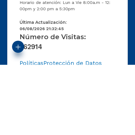
Horario de atención: Lun a Vie 8:00a.m - 12:
00pm y 2:00 pm a 5:30pm
Última Actualización:
06/08/2026 21:32:45
Número de Visitas:
262914
Políticas
Protección de Datos
Mapas del sitio
Términos y condiciones
Ingreso correo electrónico
Certificado de Accesibilidad
Derechos de autor
Asesorado, diseñado y
© Copyright