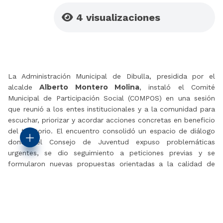
4
visualizaciones
La Administración Municipal de Dibulla, presidida por el
Alberto Montero Molina
alcalde
, instaló el Comité
Municipal de Participación Social (COMPOS) en una sesión
que reunió a los entes institucionales y a la comunidad para
escuchar, priorizar y acordar acciones concretas en beneficio
del territorio. El encuentro consolidó un espacio de diálogo
donde el Consejo de Juventud expuso problemáticas
urgentes, se dio seguimiento a peticiones previas y se
formularon nuevas propuestas orientadas a la calidad de
vida y al fortalecimiento de la identidad local.
La realización de esta mesa de trabajo reafirma el
compromiso institucional con la gobernanza participativa. Al
garantizar quórum y presencia de las secretarías de