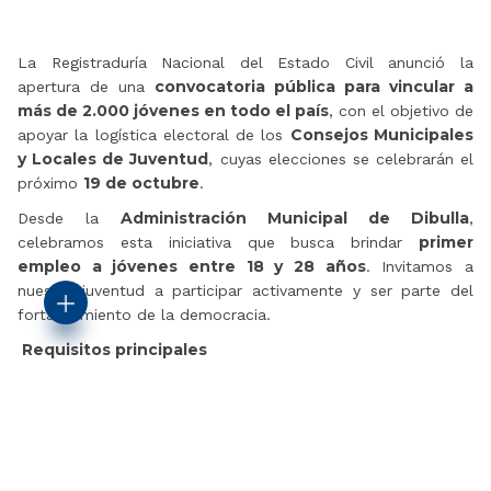
La Registraduría Nacional del Estado Civil anunció la
convocatoria pública para vincular a
apertura de una
más de 2.000 jóvenes en todo el país
, con el objetivo de
Consejos Municipales
apoyar la logística electoral de los
y Locales de Juventud
, cuyas elecciones se celebrarán el
19 de octubre
próximo
.
Administración Municipal de Dibulla
Desde la
,
primer
celebramos esta iniciativa que busca brindar
empleo a jóvenes entre 18 y 28 años
. Invitamos a
nuestra juventud a participar activamente y ser parte del
fortalecimiento de la democracia.
Requisitos principales
Ser colombiano
Tener entre 18 y 28 años
Contar con título de bachiller
Tener cédula de ciudadanía
(Hombres) Tener definida la situación militar
Cronograma de la convocatoria