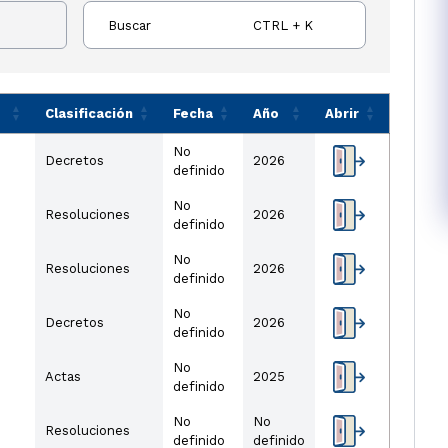
Buscar
CTRL + K
Clasificación
Fecha
Año
Abrir
No
Decretos
2026
definido
No
Resoluciones
2026
definido
No
Resoluciones
2026
definido
No
Decretos
2026
definido
No
Actas
2025
definido
No
No
Resoluciones
definido
definido