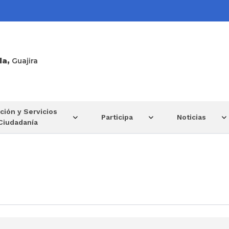
la,
Guajira
ción y Servicios
Participa
Noticias
 Ciudadanía